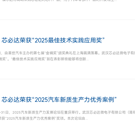
| 芯必达荣获“2025最佳技术实践应用奖”
30日，由盖世汽车主办的第七届“金辑奖”颁奖典礼在上海圆满落幕。武汉芯必达微电子有限
奖”。“最佳技术实践应用奖”旨在表彰那些能够将创新...
| 芯必达荣获“2025汽车新质生产力优秀案例”
0日~31日，2025汽车新质生产力发展论坛在重庆举行。武汉芯必达微电子有限公司（简
荣获“2025汽车新质生产力优秀案例”奖项。本次论坛由...