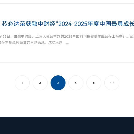
| 芯必达荣获融中财经“2024-2025年度中国最具成长
3日至25日，由融中财经、上海天使会主办的2025中国科创投资夏季峰会在上海举行
借在车规芯片领域的卓越表现，成功入选「...
1
2
3
4
5
···