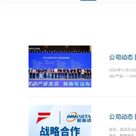
公司动态 
2025年11月
SBC产品——IM
公司动态
近日，武汉芯必
协议。根据协议