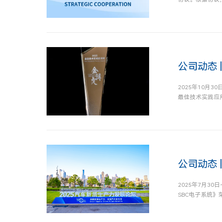
公司动态 
2025年10月
最佳技术实践应用
公司动态 
2025年7月3
SBC电子系统》