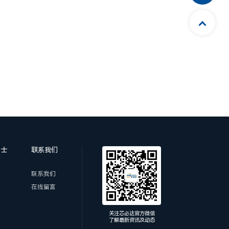
纳士
联系我们
联系我们
在线留言
关注芯必达官方微信
了解最新资讯及动态