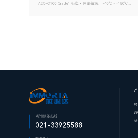
AEC-Q100 Grade1 标准• 内部结温： -40℃ ~ +150℃•
工作电压范围：4.3V至40V• 输出电压范围：...
产
模
S
咨询服务热线
计
021-33925588