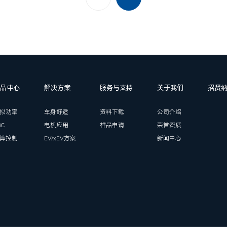
品中心
解决方案
服务与支持
关于我们
招贤
拟功率
车身舒适
资料下载
公司介绍
BC
电机应用
样品申请
荣誉资质
算控制
EV/xEV方案
新闻中心