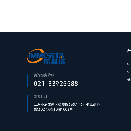
产
模
S
咨询服务热线
计
021-33925588
联系地址
上海市浦东新区盛夏路565弄40号张江高科
集贤天地A栋10楼1002室